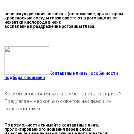
неоваскуляризация роговицы (осложнение, при котором
кровеносные сосуды глаза врастают в роговицу из-за
нехватки кислорода в ней);
воспаление и раздражение роговицы глаза.
Контактные линзы: особенности
подбора и ношения
Какими способами можно уменьшить этот риск?
Предлагаем несколько советов начинающим
пользователям:
По возможности снимайте контактные линзы
пролонгированного ношения перед сном;
В бассейне, бане линзами лучше не пользоваться;