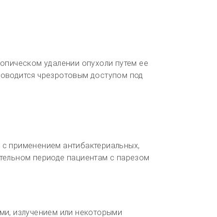
копическом удалении опухоли путем ее
роводится чрезротовым доступом под
 с применением антибактериальных,
ительном периоде пациентам с парезом
ми, излучением или некоторыми