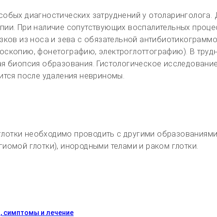
собых диагностических затруднений у отоларинголога. 
пии. При наличие сопутствующих воспалительных проце
зков из носа и зева с обязательной антибиотикограммо
оскопию, фонетографию, электроглоттографию). В трудн
ая биопсия образования. Гистологическое исследовани
ится после удаления невриномы.
отки необходимо проводить с другими образованиями 
иомой глотки), инородными телами и раком глотки.
, симптомы и лечение