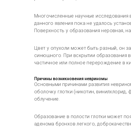
Многочисленные научные исследования в
данного явления пока не удалось устано
Поверхность у образования неровная, на 
Цвет у опухоли может быть разный, он з
синюшного. При вскрытии образования в
частичное или полное перерождение в ки
Причины возникновения невриномы
Основными причинами развития неврином
оболочку глотки (никотин, винилхлорид,
облучение.
Образование в полости глотки может поя
аденома бронхов легкого, доброкачестве