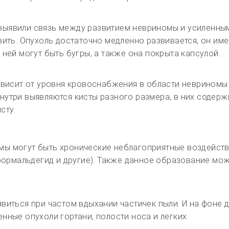
ыявили связь между развитием невриномы и усиленным
вить. Опухоль достаточно медленно развивается, он име
ней могут быть бугры, а также она покрыта капсулой.
ависит от уровня кровоснабжения в области невриномы 
нутри выявляются кисты разного размера, в них содерж
сту.
ы могут быть хронические неблагоприятные воздейств
 формальдегид и другие). Также данное образование м
виться при частом вдыхании частичек пыли. И на фоне 
нные опухоли гортани, полости носа и легких.