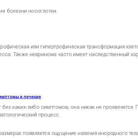
е болезни носоглотки:
трофическая или гипертрофическая трансформация клет
есса. Также невринома часто имеет наследственный хар
симптомы и лечение
 без каких-либо симптомов, она никак не проявляется. 
патологический процесс.
 размерах появляется ощущение наличия инородного тела