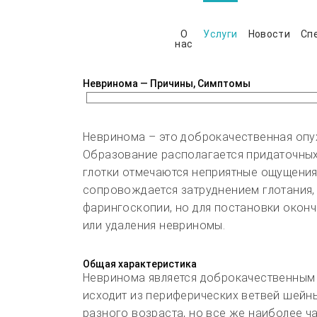
О
Услуги
Новости
Сп
нас
Невринома — Причины, Симптомы
Невринома – это доброкачественная опу
Образование располагается придаточных 
глотки отмечаются неприятные ощущения 
сопровождается затруднением глотания,
фарингоскопии, но для постановки окон
или удаления невриномы.
Общая характеристика
Невринома является доброкачественным 
исходит из периферических ветвей шейн
разного возраста, но все же наиболее ча