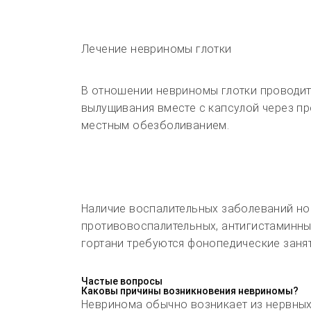
Лечение невриномы глотки
В отношении невриномы глотки проводитс
вылущивания вместе с капсулой через п
местным обезболиванием.
Наличие воспалительных заболеваний но
противовоспалительных, антигистаминны
гортани требуются фонопедические заня
Частые вопросы
Каковы причины возникновения невриномы?
Невринома обычно возникает из нервных