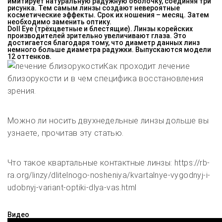
имитирует натуральную радужную оболочку, соединяя три
рисунка. Тем самым линзы создают невероятные
косметические эффекты. Срок их ношения – месяц. Затем
необходимо заменить оптику.
Doll Eye (трёхцветные и блестящие)
. Линзы корейских
производителей зрительно увеличивают глаза. Это
достигается благодаря тому, что диаметр данных линз
немного больше диаметра радужки. Выпускаются модели
12 оттенков.
Как проходит лечение
близорукости и в чем специфика восстановления
зрения.
Можно ли носить двухнедельные линзы дольше вы
узнаете, прочитав эту статью.
Что такое квартальные контактные линзы: https://rb-
ra.org/linzy/dlitelnogo-nosheniya/kvartalnye-vygodnyj-i-
udobnyj-variant-optiki-dlya-vas.html
Видео