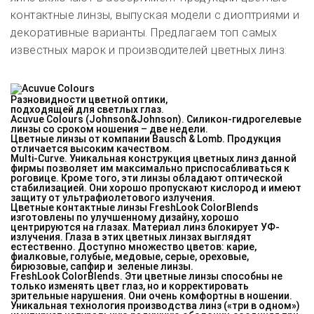
контактные линзы, выпуская модели с диоптриями и
декоративные варианты. Предлагаем топ самых
известных марок и производителей цветных линз:
Разновидности цветной оптики,
подходящей для светлых глаз.
Acuvue Colours (Johnson&Johnson)
. Силикон-гидрогелевые
линзы со сроком ношения – две недели.
Цветные линзы от компании Bausch & Lomb
. Продукция
отличается высоким качеством.
Multi-Curve.
Уникальная конструкция цветных линз данной
фирмы позволяет им максимально приспосабливаться к
роговице. Кроме того, эти линзы обладают оптической
стабилизацией. Они хорошо пропускают кислород и имеют
защиту от ультрафиолетового излучения.
Цветные контактные линзы FreshLook ColorBlends
изготовлены по улучшенному дизайну, хорошо
центрируются на глазах. Материал линз блокирует УФ-
излучения. Глаза в этих цветных линзах выглядят
естественно. Доступно множество цветов: карие,
фиалковые, голубые, медовые, серые, ореховые,
бирюзовые, сапфир и зеленые линзы.
FreshLook ColorBlends.
Эти цветные линзы способны не
только изменять цвет глаз, но и корректировать
зрительные нарушения. Они очень комфортны в ношении.
Уникальная технология производства линз («три в одном»)