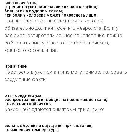
внезапная боль;
стреляет в ухе при жевании или чистке зубов;
боль схожа с ударом током;
при боли у человека может покраснеть лицо.
При вышеизложенных симптомах человек
обязательно должен посетить невролога. Если у
вас диагностировали данное заболевание, важно
соблюдать диету: отказ от острого, пряного,
крепкого кофе или чая.
При ангине
Прострелы в ухе при ангине могут символизировать
следующие факты:
отит среднего уха;
распространение инфекции на прилежащие ткани;
появление гнойничков.
Какие наблюдаются симптомы при ангине:
сильные болевые ощущения при глотании;
повышенная температура;