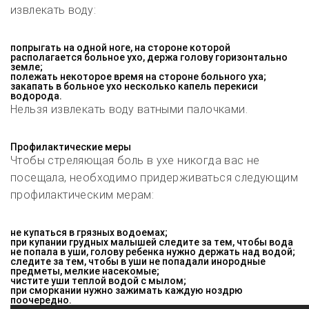
извлекать воду:
попрыгать на одной ноге, на стороне которой
располагается больное ухо, держа голову горизонтально
земле;
полежать некоторое время на стороне больного уха;
закапать в больное ухо несколько капель перекиси
водорода.
Нельзя извлекать воду ватными палочками.
Профилактические меры
Чтобы стреляющая боль в ухе никогда вас не
посещала, необходимо придерживаться следующим
профилактическим мерам:
не купаться в грязных водоемах;
при купании грудных малышей следите за тем, чтобы вода
не попала в уши, голову ребенка нужно держать над водой;
следите за тем, чтобы в уши не попадали инородные
предметы, мелкие насекомые;
чистите уши теплой водой с мылом;
при сморкании нужно зажимать каждую ноздрю
поочередно.