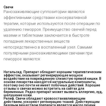
Свечи
Ранозаживляющие суппозитории являются
эффективными средствами консервативной
терапии, которые используются после операции по
удалению геморроя. Преимущество свечей перед
мазями и таблетками заключается в быстроте
попадания лекарственных веществ
непосредственно в воспаленный узел. Самыми
популярными ранозаживляющими свечами при
геморрое являются:
Натальсид. Препарат обладает хорошим терапевтическим
эффектом, оказывает регенерирующее мощное
воздействие на поврежденную слизистую прямой кишки. В
основе лекарства находятся натуральные компоненты,
поэтому оно почти не имеет побочных действий. Хорошие
отзывы о свечах можно встретить на сайтах для
беременных. Редко препарат может вызвать аллергию, зуд,
шелушение кожи.
Релиф. Свечи обладают кровоостанавливающим
действием, ускоряют регенерацию тканей. Действующим
базовым веществом препарата является масло печени