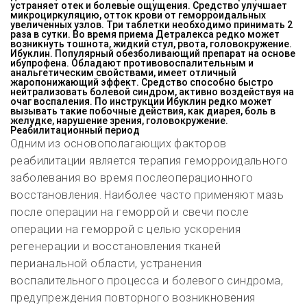
устраняет отек и болевые ощущения. Средство улучшает
микроциркуляцию, отток крови от геморроидальных
увеличенных узлов. Три таблетки необходимо принимать 2
раза в сутки. Во время приема Детралекса редко может
возникнуть тошнота, жидкий стул, рвота, головокружение.
Ибуклин. Популярный обезболивающий препарат на основе
ибупрофена. Обладают противовоспалительным и
анальгетическим свойствами, имеет отличный
жаропонижающий эффект. Средство способно быстро
нейтрализовать болевой синдром, активно воздействуя на
очаг воспаления. По инструкции Ибуклин редко может
вызывать такие побочные действия, как диарея, боль в
желудке, нарушение зрения, головокружение.
Реабилитационный период
Одним из основополагающих факторов
реабилитации является терапия геморроидального
заболевания во время послеоперационного
восстановления. Наиболее часто применяют мазь
после операции на геморрой и свечи после
операции на геморрой с целью ускорения
регенерации и восстановления тканей
перианальной области, устранения
воспалительного процесса и болевого синдрома,
предупреждения повторного возникновения